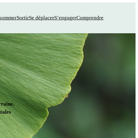
sommer
Sortir
Se déplacer
S’engager
Comprendre
raine.
tales