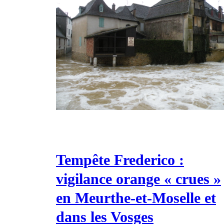
Tempête Frederico :
vigilance orange « crues »
en Meurthe-et-Moselle et
dans les Vosges