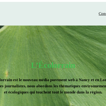
Con
L’Écolorrain
lorrain est le nouveau média purement web à Nancy et en Lor
es journalistes, nous abordons les thématiques environnemen
et écologiques qui touchent tout le monde dans la région.